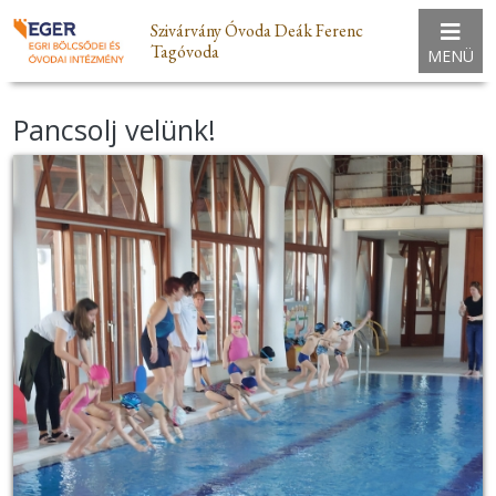
Szivárvány Óvoda Deák Ferenc
Tagóvoda
MENÜ
Pancsolj velünk!